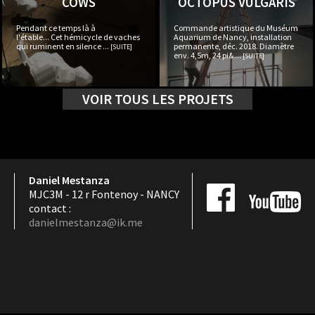
COWS
OCTOPUS VULGARIS
Pendant ce temps là à
Commande artistique du Muséum
l'étable... Cet hémicycle de vaches
Aquarium de Nancy, installation
qui ruminent en silence ...
permanente, déc. 2018. Diamètre
[SUITE]
env. 4,5m, 24 pi& ...
[SUITE]
VOIR TOUS LES PROJETS
Daniel Mestanza
MJC3M - 12 r Fontenoy - NANCY
contact :
danielmestanza@ik.me