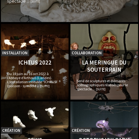
spectacle ...
[SUITE]
INSTALLATION
COLLABORATION
ICHTUS 2022
LA MERINGUE DU
SOUTERRAIN
Du 18 juin au 16 oct 2022 à
l'Abbaye d'Arthous (Landes).
Serié de sculptures et éléments
L’installation intitulée “ICHTUS”
scénographiques réalisés pour le
(poisson - symbole ...
[SUITE]
spectacle ...
[SUITE]
CRÉATION
CRÉATION